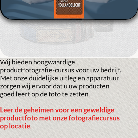
Wij bieden hoogwaardige
productfotografie-cursus voor uw bedrijf.
Met onze duidelijke uitleg en apparatuur
zorgen wij ervoor dat u uw producten
goed leert op de foto te zetten.
Leer de geheimen voor een geweldige
productfoto met onze fotografiecursus
op locatie.
Ontdek het geheim van
productfotografie
met onze tweedaagse
op maat gemaakte privécursus,
rechtstreeks bij jou op locatie. Onze
ervaren fotograaf breng niet alleen
expertise mee, maar ook de benodigde
apparatuur, zoals, flitsers en LED-lampen.
Tijdens de sessies lichten we niet alleen de
technische aspecten van professionele