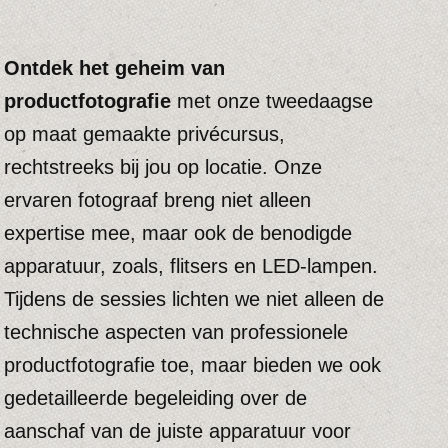
productfotografie toe, maar bieden we ook
gedetailleerde begeleiding over de
aanschaf van de juiste apparatuur voor
jouw specifieke behoeften.
Van camera-instellingen tot
belichtingstechnieken, we helpen je om het
maximale uit je producten te halen.
contac
t
Neem vandaag nog
met ons op
voor een vrijblijvende offerte meer
informatie over onze
productfotografiecursus.
De kosten zij zo rond de 330 euro
exclusief btw voor twee lesdagen, de
reiskosten zijn hier niet bij ingegrepen.