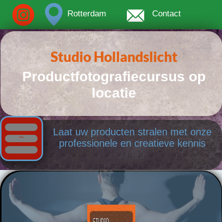
Rotterdam
Contact
Studio Hollandslicht
Productfotografiecursus op
locatie
Laat uw producten stralen met onze
Menu
professionele en creatieve kennis