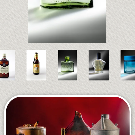
Home
Links
Bedrijfsreportage
Fotostudio010
Productfoto’s
Topduiven
Fotocursus
Peter Hofland
Profielfoto’s
Harry Otto
Contact
Cyano prints
Wie zijn wij
Fotograafhollandslicht
© Henk Pasman 2024