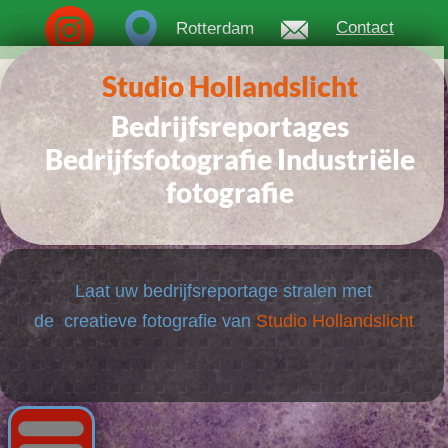
Contact
Rotterdam
Studio Hollandslicht
Bedrijfsreportages
Bedrijfsfotografie Industriële
fotografie
Laat uw
bedrijfsreportage
stralen met
de creatieve fotografie van
Studio Hollandslicht
Menu
Wij bieden hoogwaardige
industriële
fotografie voor uw bedrijf. Met onze
creatieve aanpak en professionele