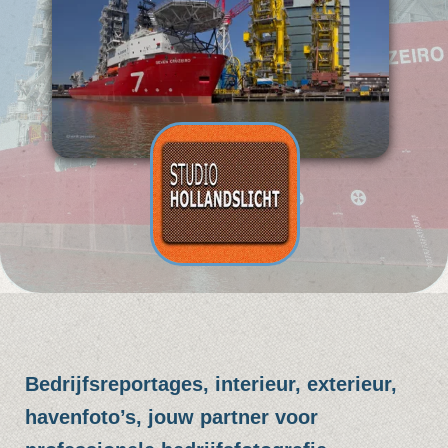
Bedrijfsreportages, interieur, exterieur,
havenfoto’s, jouw partner voor
professionele bedrijfsfotografie.
Of het nu binnen uw bedrijf is voor
interieurfoto’s of de buitenkant van uw bedrijf,
Studio Hollandslicht staat klaar om de
perfecte foto's te maken. Met de juiste
apparatuur, belichting en een scherp oog
voor een mooi en aantrekkelijk beeld,
brengen we uw bedrijf, product tot leven in
beeld.
Studio Hollandslicht is niet alleen
gespecialiseerd in havenfotografie, maar ook
in het vastleggen van beelden voor websites,
folders, jaarverslagen en ander promotioneel
materiaal. Onze prijzen zijn eerlijk en