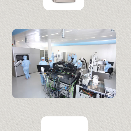
Links
Home
Fotostudio010
Bedrijfsreportage
Topduiven
Productfoto’s
Peter Hofland
Fotocursus
Harry Otto
Profielfoto’s
Cyano prints
Contact
Fotograafhollands
Wie zijn wij
licht
© Henk Pasman2024