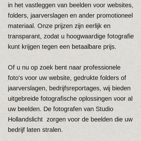
uit om contact met ons op te nemen via
telefoon of e-mail. We kijken ernaar uit om
samen te werken voor de u benodigde
fotografische beelden.
Voor meer informatie over onze diensten,
workshops, profielfoto’s en mogelijkheden, ga
naar
contact
o
f bel ons.
Studio Hollandslicht
kijkt ernaar uit om met
u samen te werken.
Met vriendelijke groet,
Studiohollandslicht.nl
Henk Pasman