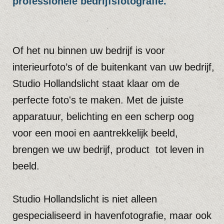
transparant, zodat u hoogwaardige fotografie
kunt krijgen tegen een betaalbare prijs.
Of u nu op zoek bent naar professionele
foto's voor uw website, gedrukte folders of
jaarverslagen, bedrijfsreportages, wij bieden
uitgebreide fotografische oplossingen voor al
uw beelden. De fotografen van Studio
Hollandslicht zorgen voor de beelden die uw
bedrijf laten stralen.
Aarzel niet om contact met ons op te nemen
voor vragen of voor het aanvragen van een
offerte. Wij staan klaar om uw gevraagde
foto’s tot leven te brengen met onze
creatieve en professionele fotografie.
Voor meer informatie over onze diensten,
workshops en mogelijkheden, nodigen we u